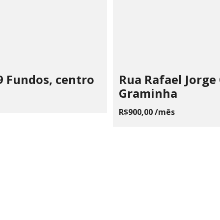
9 Fundos, centro
Rua Rafael Jorge 
Graminha
R$900,00 /mês
 CHAIA VOLPE JONES PAIVA
510.183/0001-28