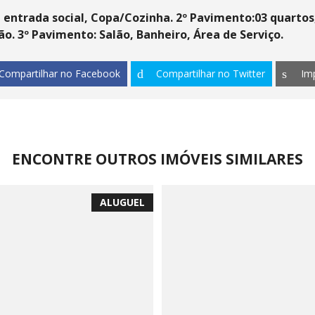
e entrada social, Copa/Cozinha. 2º Pavimento:03 quartos
ã
o. 3º Pavimento: Sal
ã
o, Banheiro,
Á
rea de Servi
ç
o.
Compartilhar no Facebook
Compartilhar no Twitter
Im
ENCONTRE OUTROS IMÓVEIS SIMILARES
ALUGUEL