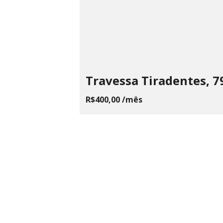
Travessa Tiradentes, 7
R$400,00 /mês
LAILA
ME
Rua Fagundes, 87, Centro - Santos
CPNJ 22.
Dumont, MG