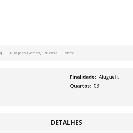
28 CASA 3, CENTRO.
9)
Rua João Gomes, 128 casa 3, Centro.
Finalidade:
Aluguel
Quartos:
03
DETALHES