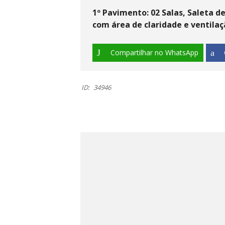
1º Pavimento: 02 Salas, Saleta d
com
á
rea de claridade e ventila
ç
Compartilhar no WhatsApp
ID:
34946