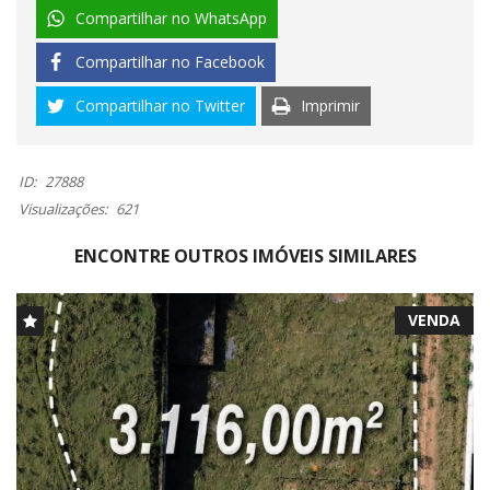
Compartilhar no WhatsApp
Compartilhar no Facebook
Compartilhar no Twitter
Imprimir
ID:
27888
Visualizações:
621
ENCONTRE OUTROS IMÓVEIS SIMILARES
VENDA