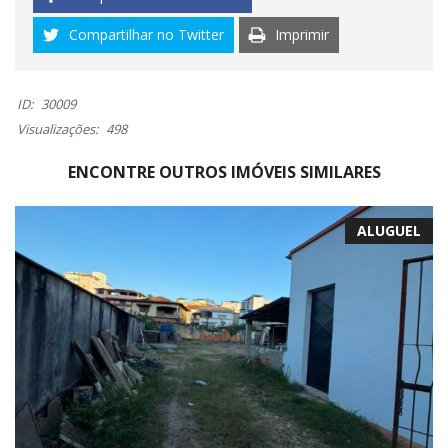
Compartilhar no Twitter
Imprimir
ID:
30009
Visualizações:
498
ENCONTRE OUTROS IMÓVEIS SIMILARES
ALUGUEL