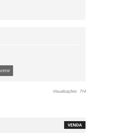
primir
Visualizações:
714
VENDA