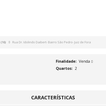
 DAIBERT- BAIRRO SÃO P
G
(16)
Rua Dr. Idolindo Daibert- Bairro São Pedro- Juiz de Fora
Finalidade:
Venda
Quartos:
2
CARACTERÍSTICAS