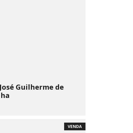
José Guilherme de
nha
VENDA