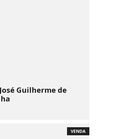
José Guilherme de
nha
VENDA