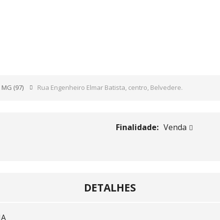
LMAR BATISTA, CENTRO, 
- MG
(97)
Rua Engenheiro Elmar Batista, centro, Belvedere.
Finalidade:
Venda
DETALHES
IA