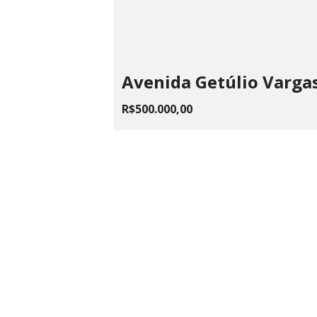
Avenida Getúlio Vargas
R$500.000,00
LAILA
ME
Rua Fagundes, 87, Centro - Santos
CPNJ 22.
Dumont, MG
(32) 3251 3883
lailavolpe@hotmail.com