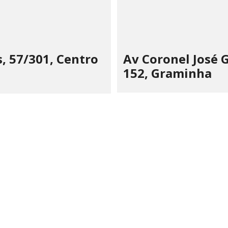
, 57/301, Centro
Av Coronel José 
152, Graminha
 CHAIA VOLPE JONES PAIVA
510.183/0001-28