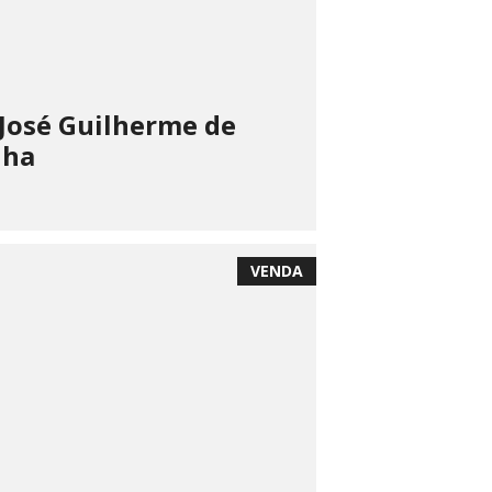
José Guilherme de
nha
VENDA