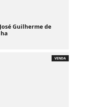
José Guilherme de
nha
VENDA