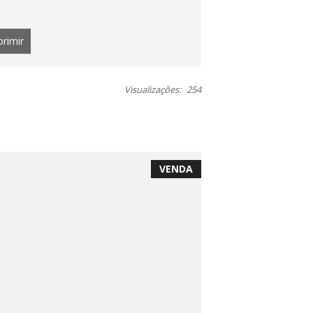
primir
Visualizações:
254
VENDA