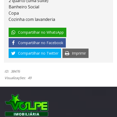
2 quarto (uma suite)
Banheiro Social
Copa
Cozinha com lavanderia
Compartilhar no WhatsApp
Compartilhar no Facebook
Compartilhar no Twitter
Imprimir
ID:
38476
Visualizações:
49