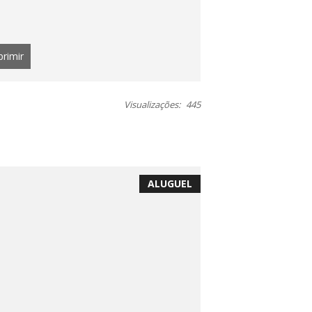
primir
Visualizações:
445
ALUGUEL