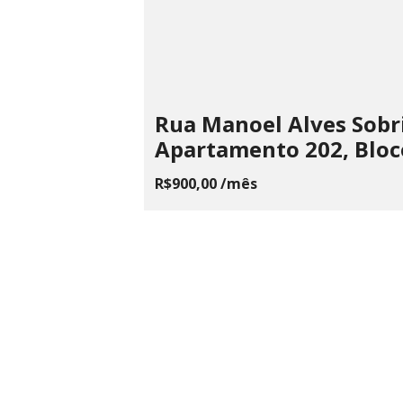
Rua Manoel Alves Sobr
Apartamento 202, Bloc
R$900,00 /mês
LAILA
ME
Rua Fagundes, 87, Centro - Santos
CPNJ 22.
Dumont, MG
(32) 3251 3883