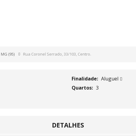
ADO, 33/103, CENTRO.
- MG
(95)
Rua Coronel Serrado, 33/103, Centro.
Finalidade:
Aluguel
Quartos:
3
DETALHES