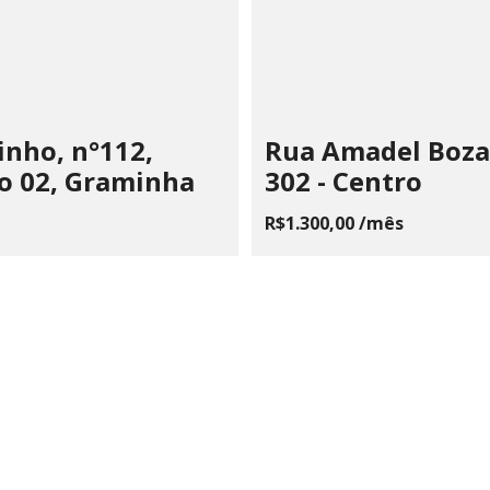
inho, n°112,
Rua Amadel Boza
o 02, Graminha
302 - Centro
R$1.300,00 /mês
 CHAIA VOLPE JONES PAIVA
510.183/0001-28