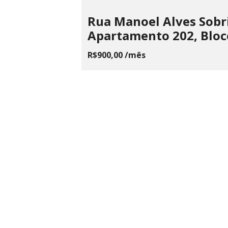
Rua Manoel Alves Sobr
Apartamento 202, Bloc
R$900,00 /mês
LAILA
ME
Rua Fagundes, 87, Centro - Santos
CPNJ 22.
Dumont, MG
(32) 3251 3883
lailavolpe@hotmail.com