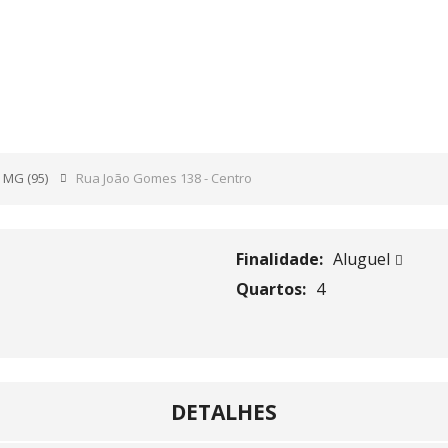
38 – CENTRO
- MG
(95)
Rua João Gomes 138 - Centro
Finalidade:
Aluguel
Quartos:
4
DETALHES