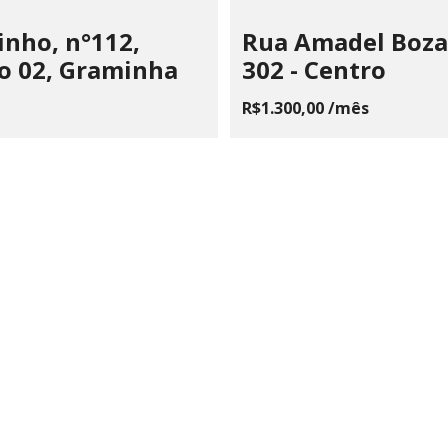
inho, n°112,
Rua Amadel Boza
o 02, Graminha
302 - Centro
R$1.300,00 /mês
 CHAIA VOLPE JONES PAIVA
510.183/0001-28