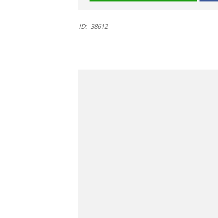
ID:
38612