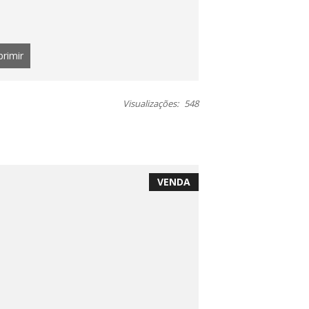
primir
Visualizações:
548
VENDA