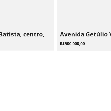
atista, centro,
Avenida Getúlio 
R$500.000,00
 CHAIA VOLPE JONES PAIVA
510.183/0001-28