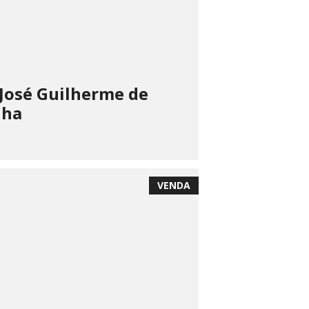
José Guilherme de
nha
VENDA