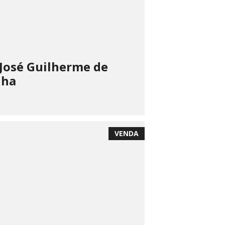
José Guilherme de
nha
VENDA