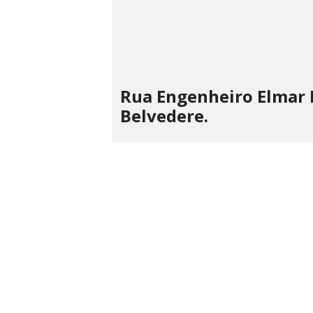
Rua Engenheiro Elmar B
Belvedere.
LAILA
ME
Rua Fagundes, 87, Centro - Santos
CPNJ 22.
Dumont, MG
(32) 3251 3883