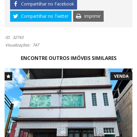
Compartilhar no Facebook
Compartilhar no Twitter
Imprimir
ID:
32743
Visualizações:
747
ENCONTRE OUTROS IMÓVEIS SIMILARES
VENDA