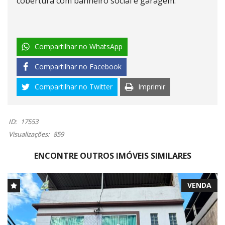
cobertura com banheiro social e garagem.
Compartilhar no WhatsApp
Compartilhar no Facebook
Compartilhar no Twitter
Imprimir
ID:
17553
Visualizações:
859
ENCONTRE OUTROS IMÓVEIS SIMILARES
VENDA