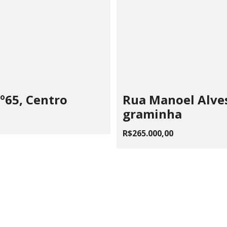
º65, Centro
Rua Manoel Alves
graminha
R$265.000,00
 CHAIA VOLPE JONES PAIVA
510.183/0001-28