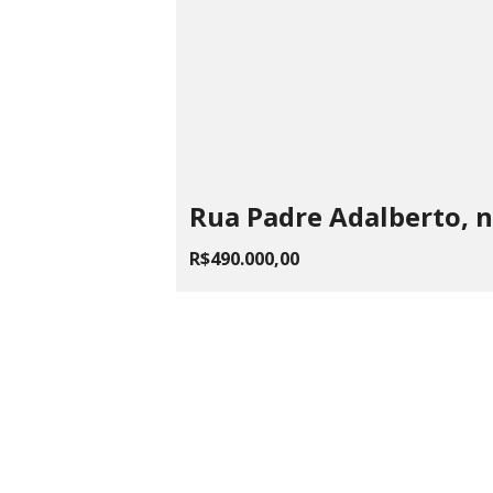
Rua Padre Adalberto, n
R$490.000,00
LAILA
ME
Rua Fagundes, 87, Centro - Santos
CPNJ 22.
Dumont, MG