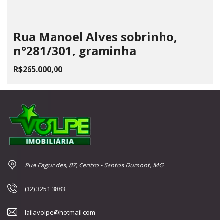
Rua Manoel Alves sobrinho,
n°281/301, graminha
R$265.000,00
Rua Fagundes, 87, Centro - Santos Dumont, MG
(32) 3251 3883
lailavolpe@hotmail.com