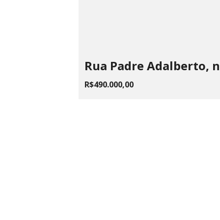
Rua Padre Adalberto, n
R$490.000,00
LAILA
ME
Rua Fagundes, 87, Centro - Santos
CPNJ 22.
Dumont, MG
(32) 3251 3883