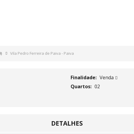
RA DE PAIVA – PAIVA
9)
Vila Pedro Ferreira de Paiva - Paiva
Finalidade:
Venda
Quartos:
02
DETALHES