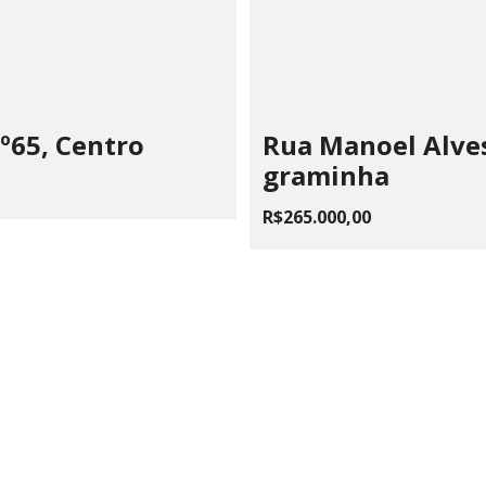
º65, Centro
Rua Manoel Alves
graminha
R$265.000,00
 CHAIA VOLPE JONES PAIVA
510.183/0001-28