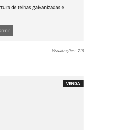
rtura de telhas galvanizadas e
primir
Visualizações:
718
VENDA